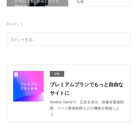
月10日（水）渋谷ヒカリエ
らせ
ShinQs
0
コメント
PR
プレミアムプランでもっと自由な
サイトに
Ameba Owndで、広告非表示、画像容量無制
限、ページ数無制限などの機能を開放しよ
う。